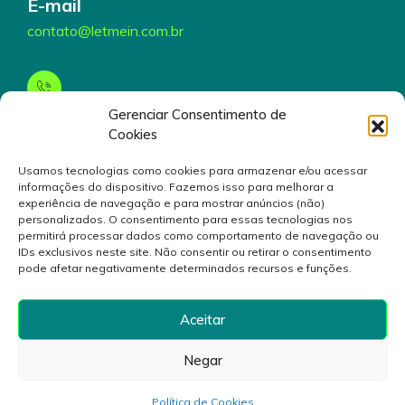
E-mail
contato@letmein.com.br
Gerenciar Consentimento de
Telefone
Cookies
(19) 3199-5000
Usamos tecnologias como cookies para armazenar e/ou acessar
informações do dispositivo. Fazemos isso para melhorar a
experiência de navegação e para mostrar anúncios (não)
personalizados. O consentimento para essas tecnologias nos
permitirá processar dados como comportamento de navegação ou
IDs exclusivos neste site. Não consentir ou retirar o consentimento
pode afetar negativamente determinados recursos e funções.
© 2024 Inovativa Serviços de Tecnologia da Informação
S/A. Rua André Gonçalves, 130, Campinas, São Paulo
Aceitar
13087-100
Brasil- CNPJ 28.119.227/0001-70
Negar
Politica de Privacidade
Contato
Política de Cookies