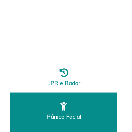
São mais de dez, que contam com toda a
inteligência Letmein garantindo uma camada
extra de funcionalidades, economia e ainda mais
segurança.
LPR e Radar
Pânico Facial