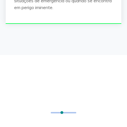
situações de emergência ou quando se encontra
em perigo iminente.
Os Módulos Adicionais