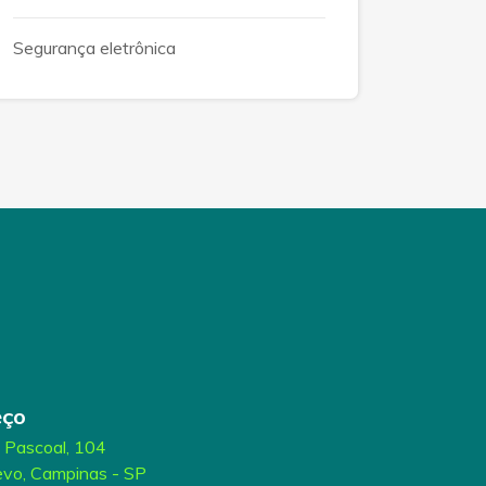
Segurança eletrônica
eço
l Pascoal, 104
revo, Campinas - SP