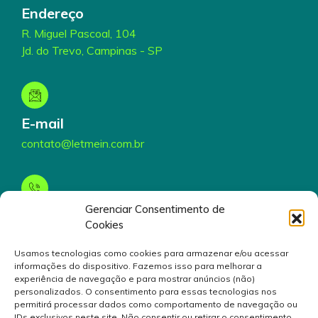
Endereço
R. Miguel Pascoal, 104
Jd. do Trevo, Campinas - SP
E-mail
contato@letmein.com.br
Gerenciar Consentimento de
Telefone
Cookies
(19) 3199-5000
Usamos tecnologias como cookies para armazenar e/ou acessar
informações do dispositivo. Fazemos isso para melhorar a
experiência de navegação e para mostrar anúncios (não)
personalizados. O consentimento para essas tecnologias nos
permitirá processar dados como comportamento de navegação ou
IDs exclusivos neste site. Não consentir ou retirar o consentimento