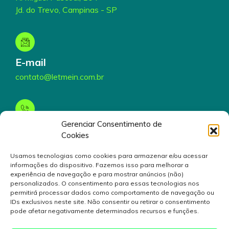
Jd. do Trevo, Campinas - SP
E-mail
contato@letmein.com.br
Gerenciar Consentimento de
Telefone
Cookies
(19) 3199-5000
Usamos tecnologias como cookies para armazenar e/ou acessar
informações do dispositivo. Fazemos isso para melhorar a
experiência de navegação e para mostrar anúncios (não)
personalizados. O consentimento para essas tecnologias nos
permitirá processar dados como comportamento de navegação ou
IDs exclusivos neste site. Não consentir ou retirar o consentimento
pode afetar negativamente determinados recursos e funções.
© 2024 Inovativa Serviços de Tecnologia da Informação
S/A. Rua André Gonçalves, 130, Campinas, São Paulo