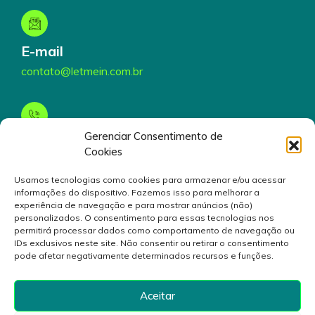
E-mail
contato@letmein.com.br
Gerenciar Consentimento de
Telefone
Cookies
(19) 3199-5000
Usamos tecnologias como cookies para armazenar e/ou acessar
informações do dispositivo. Fazemos isso para melhorar a
experiência de navegação e para mostrar anúncios (não)
personalizados. O consentimento para essas tecnologias nos
permitirá processar dados como comportamento de navegação ou
IDs exclusivos neste site. Não consentir ou retirar o consentimento
pode afetar negativamente determinados recursos e funções.
© 2024 Inovativa Serviços de Tecnologia da Informação
S/A. Rua André Gonçalves, 130, Campinas, São Paulo
Aceitar
13087-100
Brasil- CNPJ 28.119.227/0001-70