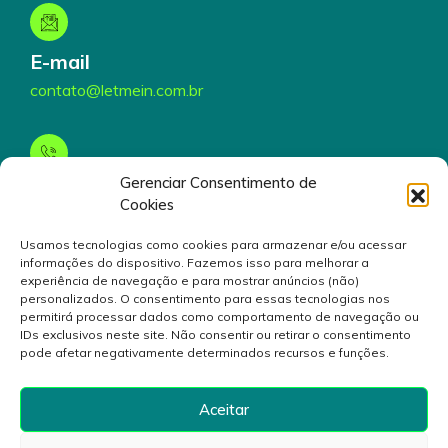
E-mail
contato@letmein.com.br
Gerenciar Consentimento de
Telefone
Cookies
(19) 3199-5000
Usamos tecnologias como cookies para armazenar e/ou acessar
informações do dispositivo. Fazemos isso para melhorar a
experiência de navegação e para mostrar anúncios (não)
personalizados. O consentimento para essas tecnologias nos
permitirá processar dados como comportamento de navegação ou
IDs exclusivos neste site. Não consentir ou retirar o consentimento
pode afetar negativamente determinados recursos e funções.
© 2024 Inovativa Serviços de Tecnologia da Informação
S/A. Rua André Gonçalves, 130, Campinas, São Paulo
Aceitar
13087-100
Brasil- CNPJ 28.119.227/0001-70